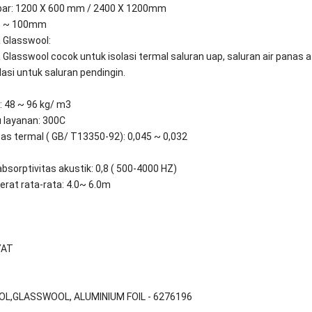
ebar: 1200 X 600 mm / 2400 X 1200mm
25 ~ 100mm
 Glasswool:
 Glasswool cocok untuk isolasi termal saluran uap, saluran air panas 
lasi untuk saluran pendingin.
: 48 ~ 96 kg/ m3
u layanan: 300C
itas termal ( GB/ T13350-92): 0,045 ~ 0,032
absorptivitas akustik: 0,8 ( 500-4000 HZ)
erat rata-rata: 4.0~ 6.0m
YAT
L,GLASSWOOL, ALUMINIUM FOIL - 6276196