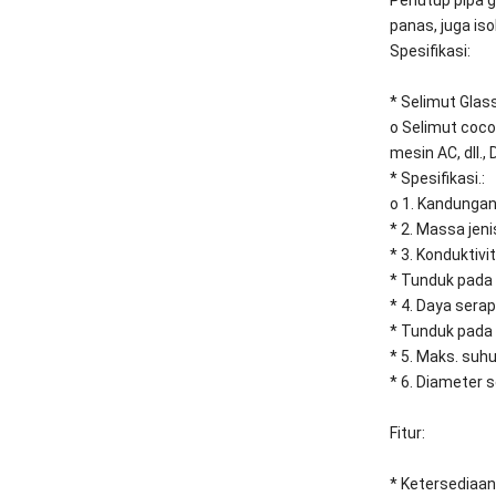
panas, juga iso
Spesifikasi:
* Selimut Glass
o Selimut cocok
mesin AC, dll.
* Spesifikasi.:
o 1. Kandungan 
* 2. Massa jeni
* 3. Konduktivi
* Tunduk pada
* 4. Daya serap
* Tunduk pada 
* 5. Maks. suh
* 6. Diameter s
Fitur:
* Ketersediaan