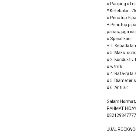
o Panjang x L
* Ketebalan: 
o Penutup Pipa
+ Penutup pipa
panas, juga iso
o Spesifikasi.:
+ 1. Kepadatan
o 5. Maks. suh
o 2. Konduktiv
o w/m.k
o 4. Rata-rata 
o 5. Diameter s
o 6. Anti air
Salam Hormat,
RAHMAT HIDA
082129847777
JUAL ROCKWOO