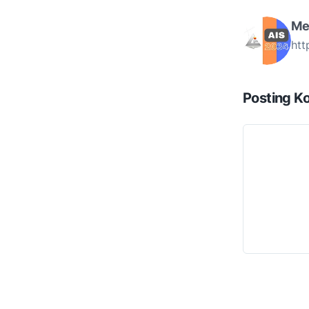
Me
htt
Posting K