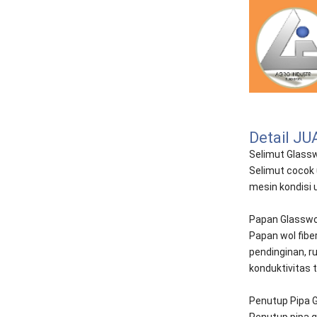
Detail 
Selimut Glassw
Selimut cocok u
mesin kondisi 
Papan Glasswoo
Papan wol fiber
pendinginan, ru
konduktivitas 
Penutup Pipa 
Penutup pipa g