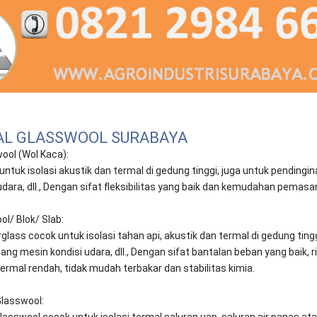
JUAL GLASSWOOL SURABAYA
ool (Wol Kaca):
ntuk isolasi akustik dan termal di gedung tinggi, juga untuk pendingin
udara, dll., Dengan sifat fleksibilitas yang baik dan kemudahan pemasa
l/ Blok/ Slab:
glass cocok untuk isolasi tahan api, akustik dan termal di gedung tingg
ang mesin kondisi udara, dll., Dengan sifat bantalan beban yang baik, r
termal rendah, tidak mudah terbakar dan stabilitas kimia.
Glasswool:
lasswool cocok untuk isolasi termal saluran uap, saluran air panas at