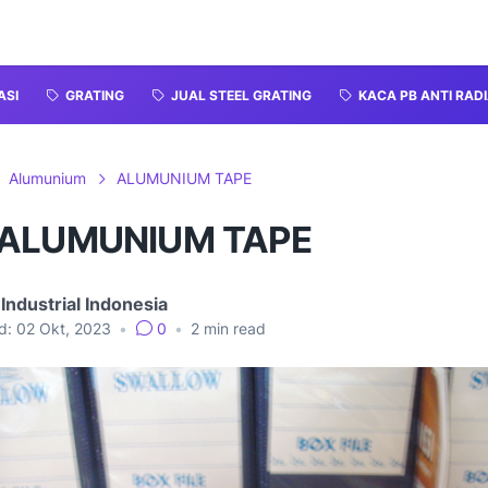
ASI
GRATING
JUAL STEEL GRATING
KACA PB ANTI RADI
Alumunium
ALUMUNIUM TAPE
 ALUMUNIUM TAPE
Industrial Indonesia
d:
02 Okt, 2023
•
0
•
2
min read