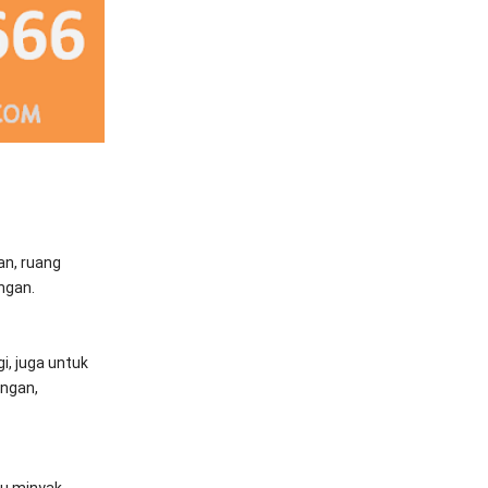
an, ruang
ngan.
i, juga untuk
ingan,
au minyak