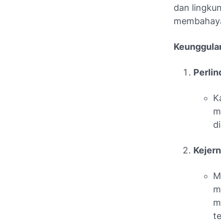
dan lingku
membahayak
Keunggulan
Perlin
K
m
d
Kejern
M
m
m
t