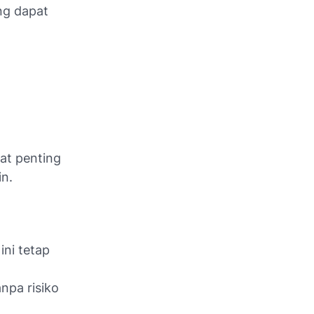
ng dapat
gat penting
in.
ini tetap
npa risiko