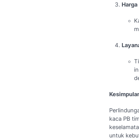
Harga 
K
m
Layan
T
i
d
Kesimpula
Perlindunga
kaca PB tim
keselamata
untuk kebu