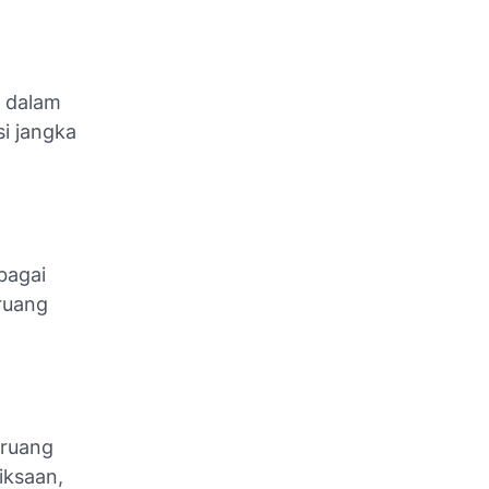
n dalam
i jangka
bagai
ruang
 ruang
iksaan,