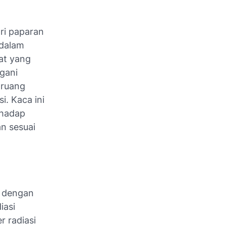
ari paparan
 dalam
at yang
ngani
 ruang
i. Kaca ini
rhadap
n sesuai
t dengan
iasi
r radiasi