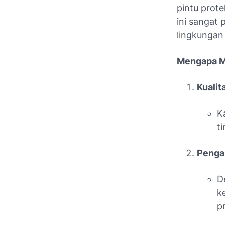
pintu prote
ini sangat
lingkungan 
Mengapa Me
Kualit
K
t
Penga
D
k
p