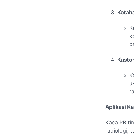
Ketah
K
k
p
Kusto
K
u
r
Aplikasi K
Kaca PB tim
radiologi,