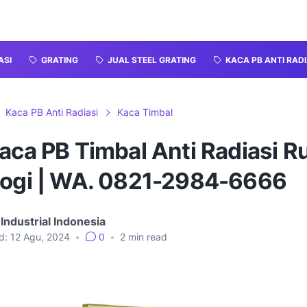
ASI
GRATING
JUAL STEEL GRATING
KACA PB ANTI RADI
Kaca PB Anti Radiasi
Kaca Timbal
Kaca PB Timbal Anti Radiasi 
logi | WA. 0821-2984-6666
Industrial Indonesia
d:
12 Agu, 2024
•
0
•
2
min read