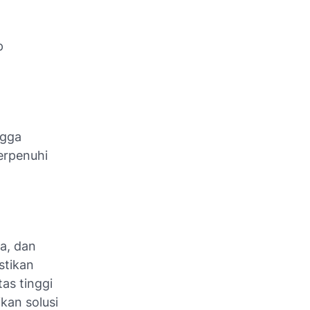
p
ngga
erpenuhi
ma, dan
stikan
as tinggi
kan solusi