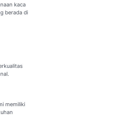
gunaan kaca
g berada di
rkualitas
nal.
i memiliki
tuhan