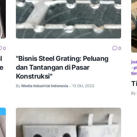
0
0
l
"Bisnis Steel Grating: Peluang
ju
e
dan Tantangan di Pasar
•
p
ti
Konstruksi"
T
By
Media Industrial Indonesia
15 Okt, 2023
•
By