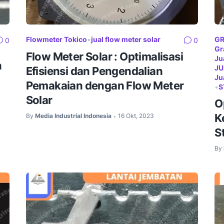
Flowmeter Tokico
•
jual flow meter solar
GR
0
0
Gr
Flow Meter Solar : Optimalisasi
Ju
n
JU
Efisiensi dan Pengendalian
Ju
Pemakaian dengan Flow Meter
•
S
Solar
O
K
By
Media Industrial Indonesia
16 Okt, 2023
•
S
By