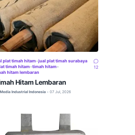
al plat timah hitam
•
jual plat timah surabaya
lat timah hitam
•
timah hitam
•
12
mah hitam lembaran
imah Hitam Lembaran
Media Industrial Indonesia
07 Jul, 2026
•