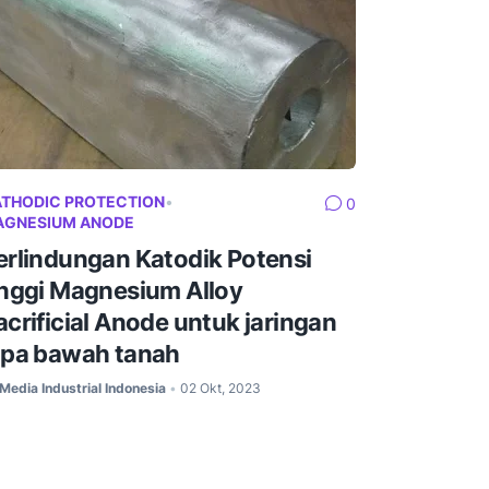
THODIC PROTECTION
•
0
AGNESIUM ANODE
erlindungan Katodik Potensi
inggi Magnesium Alloy
acrificial Anode untuk jaringan
ipa bawah tanah
Media Industrial Indonesia
02 Okt, 2023
•