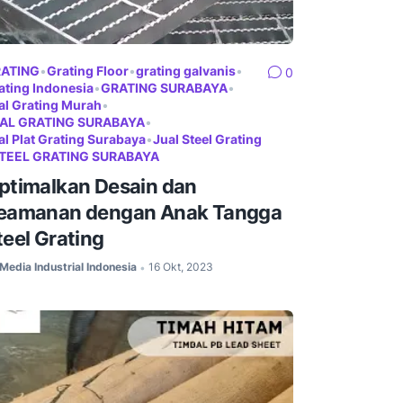
ATING
•
Grating Floor
•
grating galvanis
•
0
ating Indonesia
•
GRATING SURABAYA
•
al Grating Murah
•
AL GRATING SURABAYA
•
al Plat Grating Surabaya
•
Jual Steel Grating
TEEL GRATING SURABAYA
ptimalkan Desain dan
eamanan dengan Anak Tangga
teel Grating
Media Industrial Indonesia
16 Okt, 2023
•