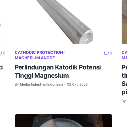
CATHODIC PROTECTION
•
CA
0
0
MAGNESIUM ANODE
M
i
Perlindungan Katodik Potensi
P
Tinggi Magnesium
t
S
By
Media Industrial Indonesia
02 Okt, 2023
•
p
By