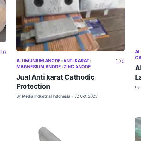
A
0
CA
ALUMUNIUM ANODE
•
ANTI KARAT
•
0
MAGNESIUM ANODE
•
ZINC ANODE
A
Jual Anti karat Cathodic
L
Protection
By
By
Media Industrial Indonesia
02 Okt, 2023
•